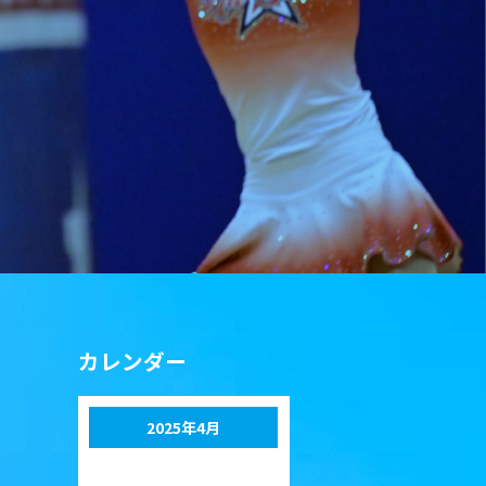
カレンダー
2025年4月
月
火
水
木
金
土
日