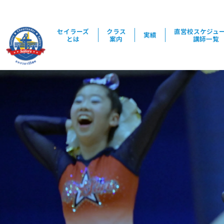
セイラーズ
クラス
直営校スケジュ
実績
とは
案内
講師一覧