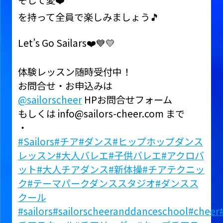
そして愛❤️
を持って全員で楽しみましょう🎵
Let’s Go Sailars❤️💙💛
体験レッスン随時受付中！
お問合せ・お申込みは
@sailorscheer
HPお問合せフォーム
もしくは info@sailors-cheer.com まで
・
#Sailors
#チア
#ダンス
#ヒップホップダンス
レッスン
#大人バレエ
#子供バレエ
#アクロバ
ット
#大人チアダンス
#新体操
#チアテクニッ
ク
#テーマパークダンススタジオ
#ダンスス
クール
#sailors
#sailorscheeranddanceschool
#cheer