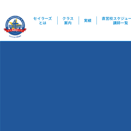
セイラーズ
クラス
直営校スケジュ
実績
とは
案内
講師一覧