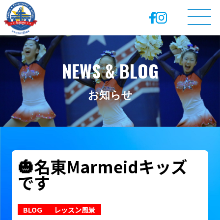
NEWS & BLOG
お知らせ
🎃名東Marmeidキッズ
です
BLOG
レッスン風景