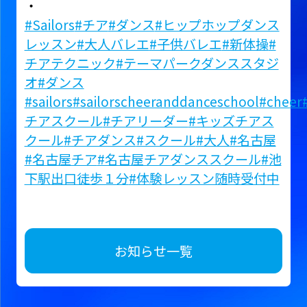
・
#Sailors
#チア
#ダンス
#ヒップホップダンス
レッスン
#大人バレエ
#子供バレエ
#新体操
#
チアテクニック
#テーマパークダンススタジ
オ
#ダンス
#sailors
#sailorscheeranddanceschool
#cheer
チアスクール
#チアリーダー
#キッズチアス
クール
#チアダンス
#スクール
#大人
#名古屋
#名古屋チア
#名古屋チアダンススクール
#池
下駅出口徒歩１分
#体験レッスン随時受付中
お知らせ一覧