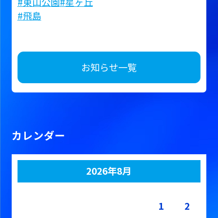
#東山公園
#星ヶ丘
#飛島
お知らせ一覧
カレンダー
2026年8月
月
火
水
木
金
土
日
1
2