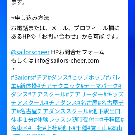
ます。
⭐️申し込み方法
お電話または、メール、プロフィール欄に
あるHPの「お問い合わせ」から可能です。
@sailorscheer
HPお問合せフォーム
もしくは info@sailors-cheer.com
・
#Sailors
#チア
#ダンス
#ヒップホップ
#バレ
エ
#新体操
#チアテクニック
#テーマパーク
#
ダンス
#チアスクール
#チアリーダー
#キッズ
チアスクール
#チアダンス
#名古屋
#名古屋チ
ア
#名古屋チアダンススクール
#池下駅出口
徒歩１分
#体験レッスン随時受付中
#千種区
#
名東区
#一社
#上社
#池下
#千種
#覚王山
#本山