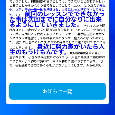
ていきました。初期段階の悟りとしては、できないことを恥ずかしい
と思うことからかなぐり捨てるということでしたね。
とりあえず
先生
や、上手い子の一挙一動を見逃さないようにじっと見てマネしてまし
前回のレッスンでできなかっ
た。
そして
た事は次回までに自分なりに出来
るようにしていきました。
そしてふたを開
ければその田舎のダンス仲間
7
名のうち数名は、
K
カンパニーや有名バ
レエ団に入団日本を代表するフィギュアスケート選手名古屋の大手ダ
ンススタジオ経営そして私は夢の国のダンサー住人へとなったのでし
た。
愛知の田舎のバレエスタジオの確立としては凄くないですか？同
身近に努力家がいたら人
じこと言いますよ。
生のもうけもんです。
良い環境は全員の努力で
生まれます。
小さな結果比較だけみてたら、人生の最後まで勝敗はわ
かりませんよ？勝ちが負けに、負けが勝ちに繋がりますからね。
さ
て、私も過去の努力にあぐらをかかないようにします。
A-SAKURA
お知らせ一覧