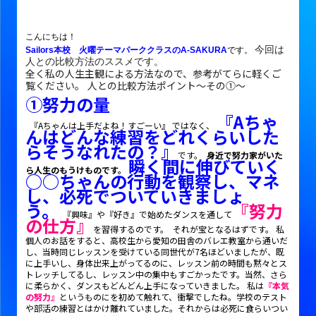
こんにちは！
今回は
Sailors本校 火曜テーマパーククラスのA-SAKURA
です。
人との比較方法のススメです。
全く私の人生主観による方法なので、参考がてらに軽くご
覧ください。
人との比較方法ポイント～その①～
①
努力の量
『
A
ちゃ
『
A
ちゃんは上手だよね！すごーい』
ではなく、
んはどんな練習をどれくらいした
らそうなれたの？』
です。
身近で努力家がいた
瞬く間に伸びていく
ら人生のもうけものです。
○○
ちゃんの行動を観察し、マネ
し、必死でついていきましょ
う。
『努力
『興味』や『好き』で始めたダンスを通して
の仕方』
を習得するのです。
それが宝となるはずです。
私
個人のお話をすると、高校生から愛知の田舎のバレエ教室から通いだ
し、当時同じレッスンを受けている同世代が
7
名ほどいましたが、既
に上手いし、身体出来上がってるのに、レッスン前の時間も黙々とス
トレッチしてるし、レッスン中の集中もすごかったです。当然、さら
に柔らかく、ダンスもどんどん上手になっていきました。
私は
『本気
の努力』
というものにを初めて触れて、衝撃でしたね。学校のテスト
や部活の練習とはかけ離れていました。それからは必死に食らいつい