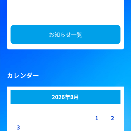
お知らせ一覧
カレンダー
2026年8月
月
火
水
木
金
土
日
1
2
3
4
5
6
7
8
9