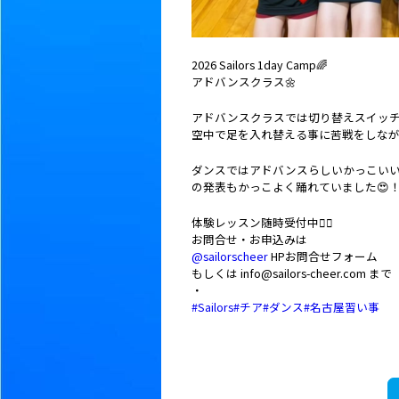
2026 Sailors 1day Camp🌈
アドバンスクラス🌼
アドバンスクラスでは切り替えスイッチ
空中で足を入れ替える事に苦戦をしなが
ダンスではアドバンスらしいかっこいい
の発表もかっこよく踊れていました😍
体験レッスン随時受付中💁‍♀️
お問合せ・お申込みは
@sailorscheer
HPお問合せフォーム
もしくは info@sailors-cheer.com まで
・
#Sailors
#チア
#ダンス
#名古屋習い事