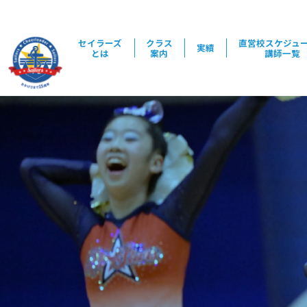
セイラーズ
クラス
直営校スケジュ
実績
とは
案内
講師一覧