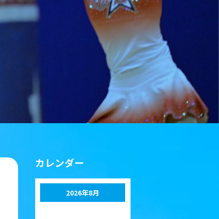
カレンダー
2026年8月
月
火
水
木
金
土
日