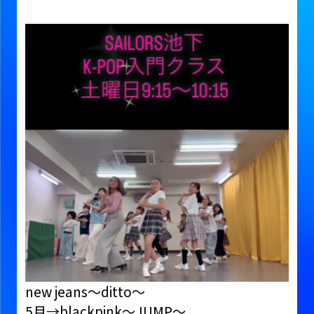
new jeans〜ditto〜
5月→blackpink〜JUMP〜