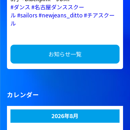
#ダンス
#名古屋ダンススクー
ル
#sailors
#newjeans_ditto
#チアスクー
ル
お知らせ一覧
カレンダー
2026年8月
月
火
水
木
金
土
日