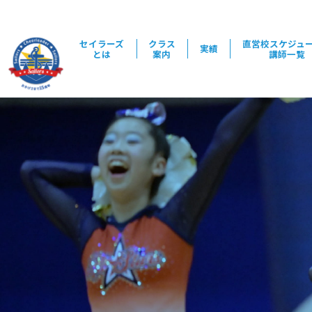
セイラーズ
クラス
直営校スケジュ
実績
とは
案内
講師一覧