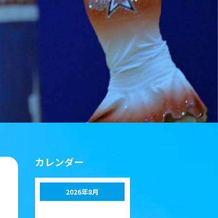
カレンダー
2026年8月
月
火
水
木
金
土
日