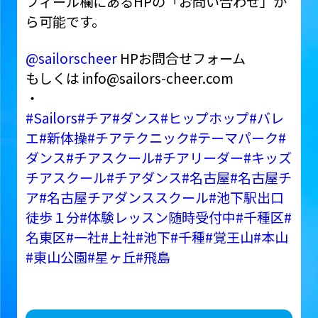
フィール欄にあるHPの「お問い合わせ」か
ら可能です。
@sailorscheer
HPお問合せフォーム
もしくは info@sailors-cheer.com
・
#Sailors
#チア
#ダンス
#ヒップホップ
#バレ
エ
#新体操
#チアテクニック
#テーマパーク
#
ダンス
#チアスクール
#チアリーダー
#キッズ
チアスクール
#チアダンス
#名古屋
#名古屋チ
ア
#名古屋チアダンススクール
#池下駅出口
徒歩１分
#体験レッスン随時受付中
#千種区
#
名東区
#一社
#上社
#池下
#千種
#覚王山
#本山
#東山公園
#星ヶ丘
#飛島