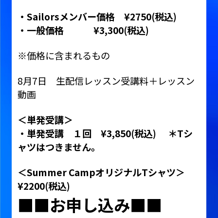
・
Sailors
メンバー価格
¥2750(
税込
)
・一般価格
¥3,300(
税込
)
※価格に含まれるもの
8月7日 生配信レッスン受講料＋レッスン
動画
＜単発受講＞
・単発受講 １回
¥3,850(
税込
)
＊
T
シ
ャツはつきません。
＜
Summer Camp
オリジナル
T
シャツ＞
¥2200(
税込
)
■■お申し込み■■