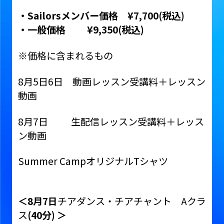
・
Sailors
メンバー価格
¥7,700(
税込
)
・一般価格
¥9,350(
税込
)
※価格に含まれるもの
8月5日6日 動画レッスン受講料＋レッスン
動画
8月7日 生配信レッスン受講料＋レッス
ン動画
Summer CampオリジナルTシャツ
＜
8
月
7
日
チアダンス・チアチャント Aクラ
ス
(40
分
)
＞