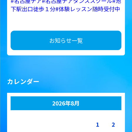
#名古屋チア
#名古屋チアダンススクール
#池
下駅出口徒歩１分
#体験レッスン随時受付中
お知らせ一覧
カレンダー
2026年8月
月
火
水
木
金
土
日
1
2