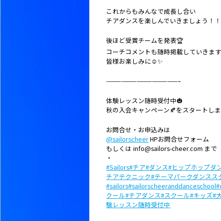
これからもみんなで成長し合い
チアダンスを楽しんでいきましょう！
後ほど受賞チームを発表🏆
コーチコメントも随時掲載していきま
皆様お楽しみに☺️✨
——————————————–
体験レッスン随時受付中🎃
秋の入会キャンペーン🍂をスタートし
お問合せ・お申込みは
@sailorscheer
HPお問合せフォーム
もしくは info@sailors-cheer.com まで
・
#Sailors
#チア
#ダンス
#ヒップホップダ
チアテクニック
#テーマパークダンスス
#sailors
#sailorscheeranddanceschool
#
クール
#チアダンス
#スクール
#キッズ
#
験レッスン随時受付中