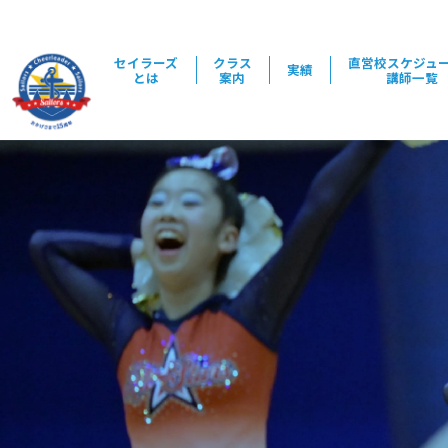
セイラーズ
クラス
直営校スケジュ
実績
とは
案内
講師一覧