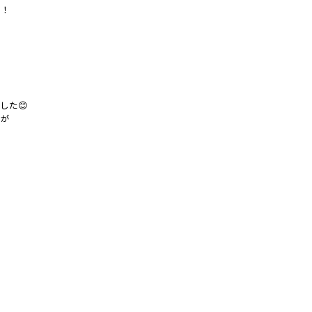
た！
した😊
力が