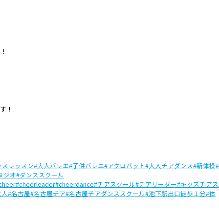
！
す！
ます！
ンスレッスン
#大人バレエ
#子供バレエ
#アクロバット
#大人チアダンス
#新体操
タジオ
#ダンススクール
cheer
#cheerleader
#cheerdance
#チアスクール
#チアリーダー
#キッズチアス
大人
#名古屋
#名古屋チア
#名古屋チアダンススクール
#池下駅出口徒歩１分
#体