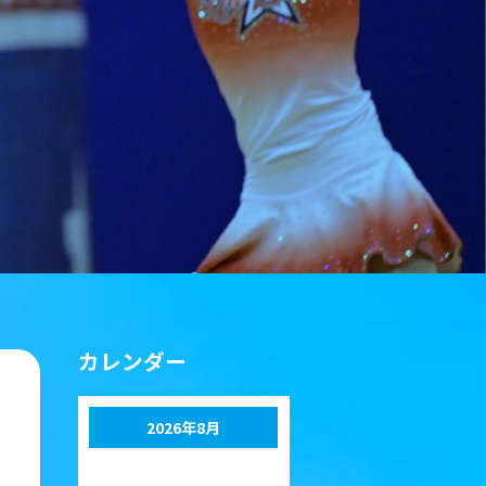
カレンダー
2026年8月
月
火
水
木
金
土
日