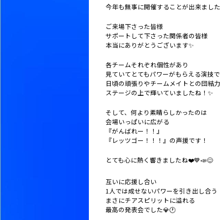
今年も無事に開催することが出来まし
ご来場下さった皆様
サポートして下さった関係者の皆様
本当にありがとうございます✨
各チームそれぞれ個性があり
見ていてとてもパワーがもらえる演技で
日頃の頑張りやチームメイトとの団結
ステージの上で輝いていましたね！✨
そして、何より素晴らしかったのは
会場いっぱいに広がる
『がんばれー！！』
『レッツゴー！！！』の声援です！
とても心に熱く響きましたね❤️💙📣😊
互いに応援し合い
1人では成せないパワーを引き出し合う
まさにチアスピリットに溢れる
最高の発表会でした💎🕐