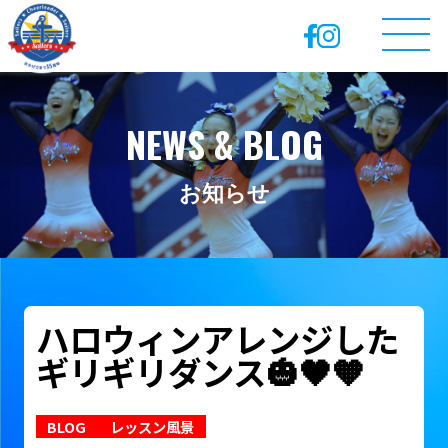
NEWS & BLOG
お知らせ
ハロウィンアレンジした
ギリギリダンス🎃🖤🧡
BLOG
レッスン風景