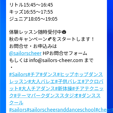
リトル15:45〜16:45
キッズ16:55〜17:55
ジュニア18:05〜19:05
体験レッスン随時受付中🎃
秋のキャンペーン🍂をスタートします！
お問合せ・お申込みは
@sailorscheer
HPお問合せフォーム
もしくは info@sailors-cheer.com まで
・
#Sailors
#チア
#ダンス
#ヒップホップダンス
レッスン
#大人バレエ
#子供バレエ
#アクロバ
ット
#大人チアダンス
#新体操
#チアテクニッ
ク
#テーマパークダンススタジオ
#ダンスス
クール
#sailors
#sailorscheeranddanceschool
#cheer